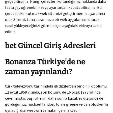
geçebilirsiniz. Hangi çerezleri kullandığımız hakkında daha
fazla şey öğrenebilir veya ayarlardan kapatabilirsiniz. Bu
çerezi etkin tutmak web sitemizi geliştirmemize yardımcı
olur. Sitemizi ana ekranınıza bir web uygulaması olarak
nasıl yükleyeceğinizi görmek için aşağıdaki videoyu takip
ediniz.
bet Güncel Giriş Adresleri
Bonanza Türkiye’de ne
zaman yayınlandı?
türk televizyonu tarihindeki ilk dizilerden biridir. ilk bölümü
12 eylül 1959 yılında, son bölümü de 16 ocak 1973 yılında
çevrilmiştir. baş rollerini daha sonra küçük ev dizisinde de
gördüğümüz michael landon, lorne greene ve dan blocker'in
oynadığı dizi westwrn temalar içermektedir.