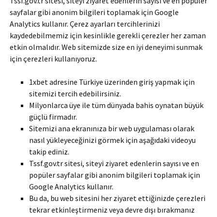
Tssf.gov.tr sitesi, siteyi ziyaret edenlerin sayısı ve en popüler
sayfalar gibi anonim bilgileri toplamak için Google
Analytics kullanır. Çerez ayarları tercihlerinizi
kaydedebilmemiz için kesinlikle gerekli çerezler her zaman
etkin olmalıdır. Web sitemizde size en iyi deneyimi sunmak
için çerezleri kullanıyoruz.
1xbet adresine Türkiye üzerinden giriş yapmak için
sitemizi tercih edebilirsiniz.
Milyonlarca üye ile tüm dünyada bahis oynatan büyük
güçlü firmadır.
Sitemizi ana ekranınıza bir web uygulaması olarak
nasıl yükleyeceğinizi görmek için aşağıdaki videoyu
takip ediniz.
Tssf.gov.tr sitesi, siteyi ziyaret edenlerin sayısı ve en
popüler sayfalar gibi anonim bilgileri toplamak için
Google Analytics kullanır.
Bu da, bu web sitesini her ziyaret ettiğinizde çerezleri
tekrar etkinleştirmeniz veya devre dışı bırakmanız