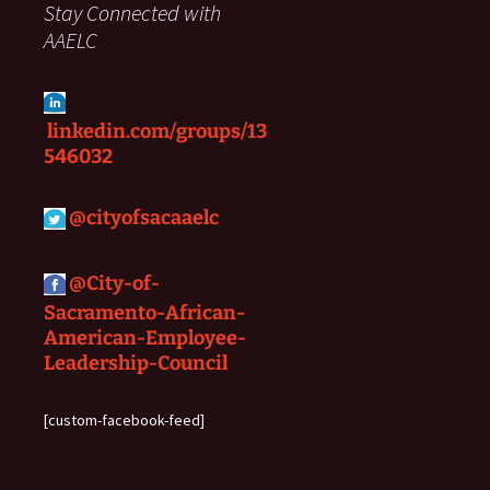
Stay Connected with
AAELC
linkedin.com/groups/13
546032
@
cityofsacaaelc
@City-of-
Sacramento-African-
American-Employee-
Leadership-Council
[custom-facebook-feed]