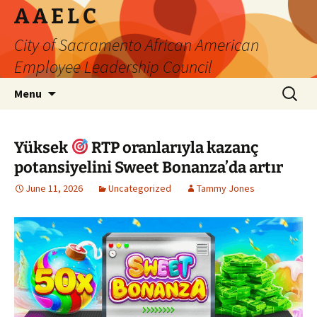
Skip
A A E L C
to
City of Sacramento African American
content
Employee Leadership Council
Search
Menu
for:
Yüksek
RTP oranlarıyla kazanç
potansiyelini Sweet Bonanza’da artır
June 11, 2026
Uncategorized
Tammy Jones