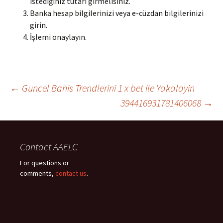
istediğiniz tutarı girmelisiniz.
Banka hesap bilgilerinizi veya e-cüzdan bilgilerinizi
girin.
İşlemi onaylayın.
Post
←
Guncel Bahis Trendlerini 1 x bet ile Yakalayin
394416931781406068
→
navigation
Contact AAELC
For questions or
comments,
contact us
.