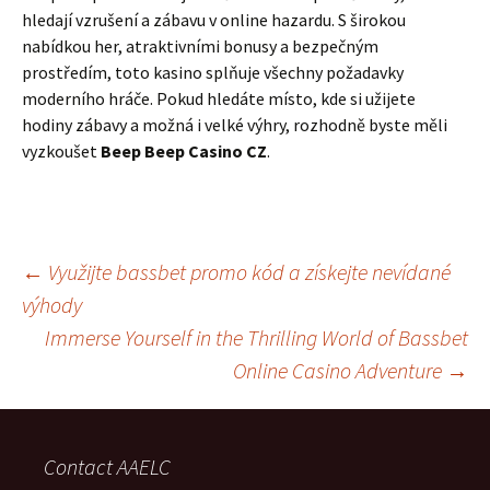
hledají vzrušení a zábavu v online hazardu. S širokou
nabídkou her, atraktivními bonusy a bezpečným
prostředím, toto kasino splňuje všechny požadavky
moderního hráče. Pokud hledáte místo, kde si užijete
hodiny zábavy a možná i velké výhry, rozhodně byste měli
vyzkoušet
Beep Beep Casino CZ
.
Post
←
Využijte bassbet promo kód a získejte nevídané
výhody
Immerse Yourself in the Thrilling World of Bassbet
navigation
Online Casino Adventure
→
Contact AAELC