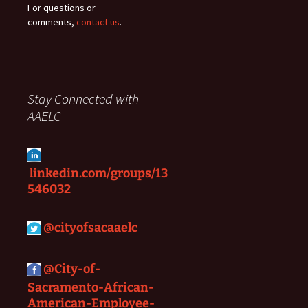
For questions or
comments,
contact us
.
Stay Connected with
AAELC
linkedin.com/groups/13
546032
@
cityofsacaaelc
@City-of-
Sacramento-African-
American-Employee-