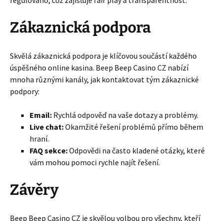
regulováno, což zajišťuje fair play a transparentnost.
Zákaznická podpora
Skvělá zákaznická podpora je klíčovou součástí každého
úspěšného online kasina. Beep Beep Casino CZ nabízí
mnoha různými kanály, jak kontaktovat tým zákaznické
podpory:
Email:
Rychlá odpověď na vaše dotazy a problémy.
Live chat:
Okamžité řešení problémů přímo během
hraní.
FAQ sekce:
Odpovědi na často kladené otázky, které
vám mohou pomoci rychle najít řešení.
Závěry
Beep Beep Casino CZ je skvělou volbou pro všechny, kteří