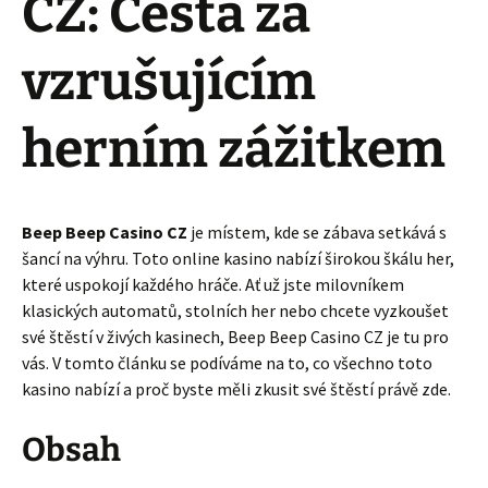
CZ: Cesta za
vzrušujícím
herním zážitkem
Beep Beep Casino CZ
je místem, kde se zábava setkává s
šancí na výhru. Toto online kasino nabízí širokou škálu her,
které uspokojí každého hráče. Ať už jste milovníkem
klasických automatů, stolních her nebo chcete vyzkoušet
své štěstí v živých kasinech, Beep Beep Casino CZ je tu pro
vás. V tomto článku se podíváme na to, co všechno toto
kasino nabízí a proč byste měli zkusit své štěstí právě zde.
Obsah