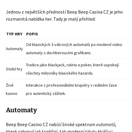
Jednou z největších předností Beep Beep Casina CZ je jeho
rozmanitá nabídka her. Tady je malý přehled:
TYP HRY
POPIS
Od klasických 3-válcových automatů po moderní video
Automaty
automaty s dechberoucími grafikami.
Tradice jako blackjack, ruleta a poker, které uspokojí
Stolní hry
všechny milovníky klasického hazardu.
Živé
Interakce s profesionálními krupiéry v reálném čase
kasino
pro autentický zážitek.
Automaty
Beep Beep Casino CZ nabízí široké spektrum
automatů
,
které zahrnují jak tradiční, tak moderní tituly. Hráči si