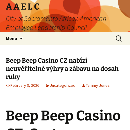
Skip
A A E L C
to
City of Sacramento African American
content
Employee Leadership Council
Search
Menu
for:
Beep Beep Casino CZ nabízí
neuvěřitelné výhry a zábavu na dosah
ruky
February 9, 2026
Uncategorized
Tammy Jones
Beep Beep Casino