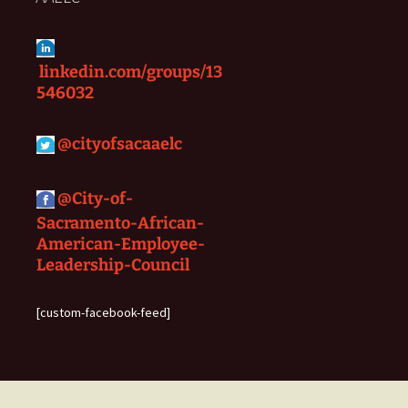
linkedin.com/groups/13
546032
@
cityofsacaaelc
@City-of-
Sacramento-African-
American-Employee-
Leadership-Council
[custom-facebook-feed]