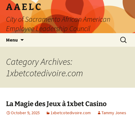
Skip
A A E L C
to
City of Sacramento African American
content
Employee Leadership Council
Search
Menu
for:
Category Archives:
1xbetcotedivoire.com
La Magie des Jeux à 1xbet Casino
October 9, 2025
1xbetcotedivoire.com
Tammy Jones