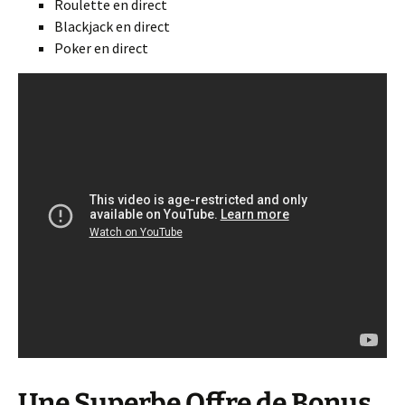
Roulette en direct
Blackjack en direct
Poker en direct
Une Superbe Offre de Bonus