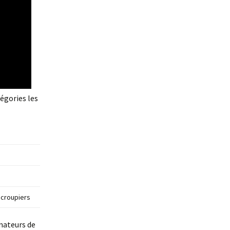
tégories les
 croupiers
amateurs de