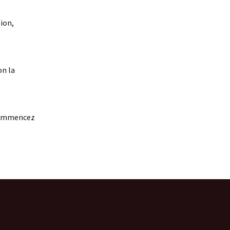
ion,
on la
 commencez