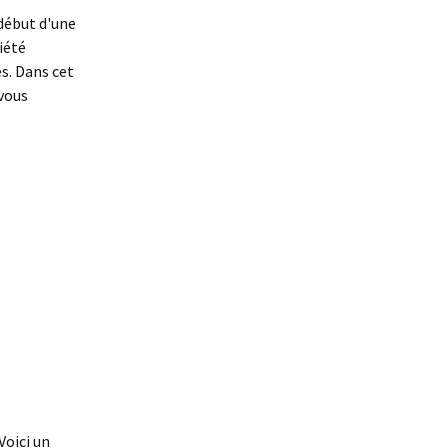
 début d'une
iété
s. Dans cet
vous
Voici un