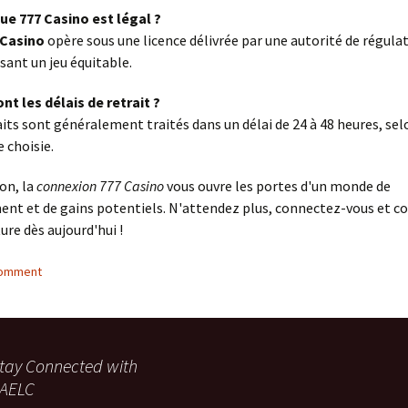
ue 777 Casino est légal ?
 Casino
opère sous une licence délivrée par une autorité de régulat
sant un jeu équitable.
nt les délais de retrait ?
aits sont généralement traités dans un délai de 24 à 48 heures, sel
 choisie.
on, la
connexion 777 Casino
vous ouvre les portes d'un monde de
ment et de gains potentiels. N'attendez plus, connectez-vous et
ure dès aujourd'hui !
comment
tay Connected with
AELC