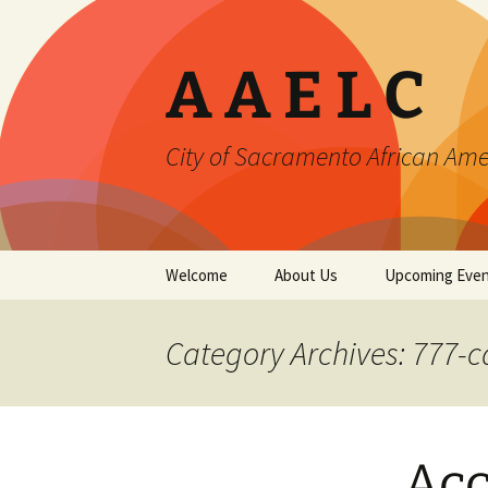
Skip
to
content
A A E L C
City of Sacramento African Am
Welcome
About Us
Upcoming Eve
About AAELC
Category Archives: 777-c
Our History
Our Leadership
Acc