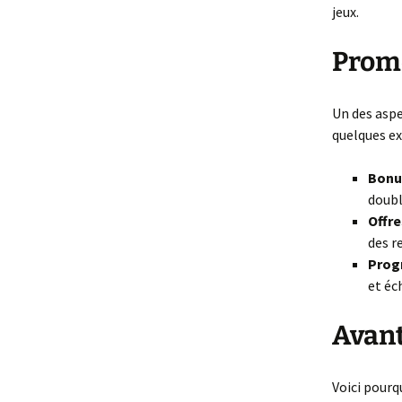
jeux.
Promo
Un des aspe
quelques e
Bonus
doubl
Offr
des r
Pro
et éc
Avant
Voici pourq