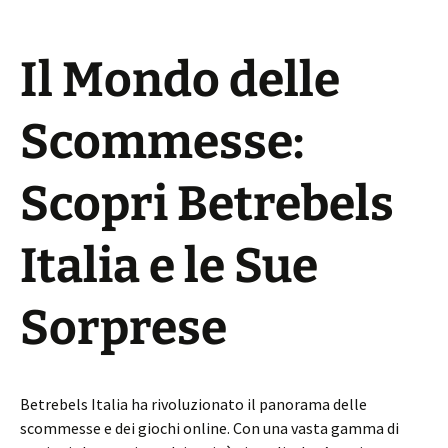
Il Mondo delle
Scommesse:
Scopri Betrebels
Italia e le Sue
Sorprese
Betrebels Italia ha rivoluzionato il panorama delle
scommesse e dei giochi online. Con una vasta gamma di