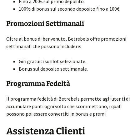
Fino a 200€ sul primo deposito.
100% di bonus sul secondo deposito fino a 100€.
Promozioni Settimanali
Oltre al bonus di benvenuto, Betrebels offre promozioni
settimanali che possono includere:
Giri gratuiti su slot selezionate.
Bonus sul deposito settimanale.
Programma Fedeltà
Il programma fedeltà di Betrebels permette agli utenti di
accumulare punti ogni volta che scommettono, i quali
possono poi essere convertiti in bonus e premi.
Assistenza Clienti