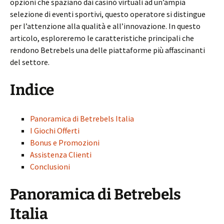
opzioni che spaziano dai casinò virtuali ad un’ampia
selezione di eventi sportivi, questo operatore si distingue
per l’attenzione alla qualità e all’innovazione. In questo
articolo, esploreremo le caratteristiche principali che
rendono Betrebels una delle piattaforme più affascinanti
del settore.
Indice
Panoramica di Betrebels Italia
I Giochi Offerti
Bonus e Promozioni
Assistenza Clienti
Conclusioni
Panoramica di Betrebels
Italia