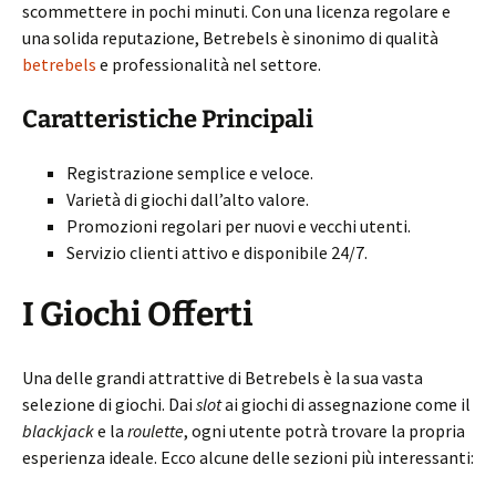
scommettere in pochi minuti. Con una licenza regolare e
una solida reputazione, Betrebels è sinonimo di qualità
betrebels
e professionalità nel settore.
Caratteristiche Principali
Registrazione semplice e veloce.
Varietà di giochi dall’alto valore.
Promozioni regolari per nuovi e vecchi utenti.
Servizio clienti attivo e disponibile 24/7.
I Giochi Offerti
Una delle grandi attrattive di Betrebels è la sua vasta
selezione di giochi. Dai
slot
ai giochi di assegnazione come il
blackjack
e la
roulette
, ogni utente potrà trovare la propria
esperienza ideale. Ecco alcune delle sezioni più interessanti: