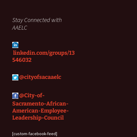
Stay Connected with
AAELC
linkedin.com/groups/13
546032
@
cityofsacaaelc
@City-of-
Sacramento-African-
American-Employee-
Leadership-Council
[custom-facebook-feed]