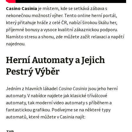
Casino Casinia
je místem, kde se setkává zábava s
nekonečnou možností výher. Tento online herní portál,
který přitahuje hráče z celé ČR, nabízí širokou škálu her,
příjemné bonusy a vysoce kvalitní zákaznickou podporu.
Namísto stresu a shonu, zde můžete zažít relaxaci a napětí
najednou.
Herní Automaty a Jejich
Pestrý Výběr
Jedním z hlavních lákadel
Casina Casinia
jsou jeho herní
automaty. V nabídce najdete jak klasické tříválcové
automaty, tak moderní video automaty s příběhem a
fantastickou grafikou. Podívejme se na některé typy
automatů, které můžete v Casinia najít:
TYP