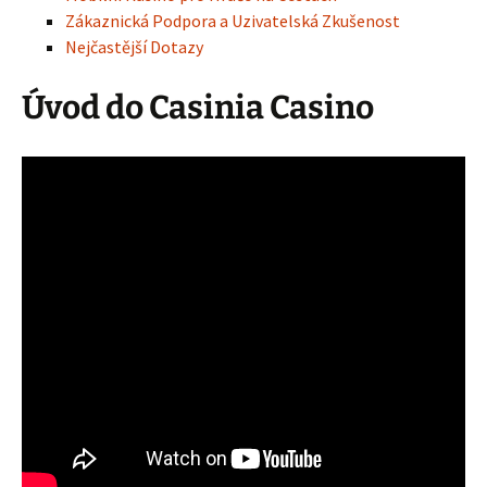
Zákaznická Podpora a Uzivatelská Zkušenost
Nejčastější Dotazy
Úvod do Casinia Casino