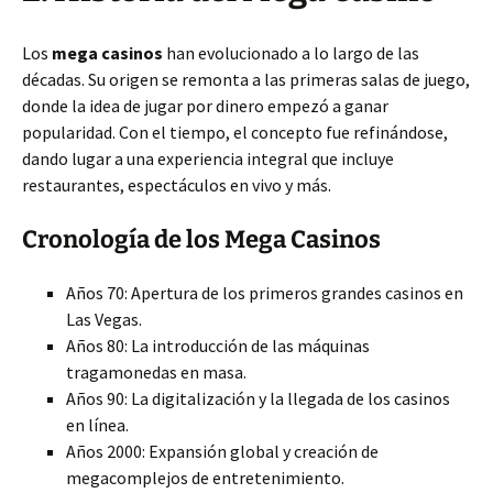
Los
mega casinos
han evolucionado a lo largo de las
décadas. Su origen se remonta a las primeras salas de juego,
donde la idea de jugar por dinero empezó a ganar
popularidad. Con el tiempo, el concepto fue refinándose,
dando lugar a una experiencia integral que incluye
restaurantes, espectáculos en vivo y más.
Cronología de los Mega Casinos
Años 70: Apertura de los primeros grandes casinos en
Las Vegas.
Años 80: La introducción de las máquinas
tragamonedas en masa.
Años 90: La digitalización y la llegada de los casinos
en línea.
Años 2000: Expansión global y creación de
megacomplejos de entretenimiento.