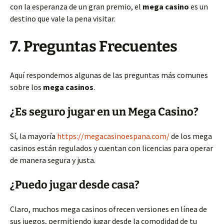
con la esperanza de un gran premio, el
mega casino
es un
destino que vale la pena visitar.
7. Preguntas Frecuentes
Aquí respondemos algunas de las preguntas más comunes
sobre los
mega casinos
.
¿Es seguro jugar en un Mega Casino?
Sí, la mayoría
https://megacasinoespana.com/
de los mega
casinos están regulados y cuentan con licencias para operar
de manera segura y justa.
¿Puedo jugar desde casa?
Claro, muchos mega casinos ofrecen versiones en línea de
sus juegos, permitiendo jugar desde la comodidad de tu