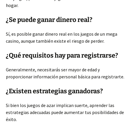
hogar.
¿Se puede ganar dinero real?
Sí, es posible ganar dinero real en los juegos de un mega
casino, aunque también existe el riesgo de perder.
¿Qué requisitos hay para registrarse?
Generalmente, necesitarás ser mayor de edad y
proporcionar información personal básica para registrarte.
¿Existen estrategias ganadoras?
Si bien los juegos de azar implican suerte, aprender las
estrategias adecuadas puede aumentar tus posibilidades de
éxito.