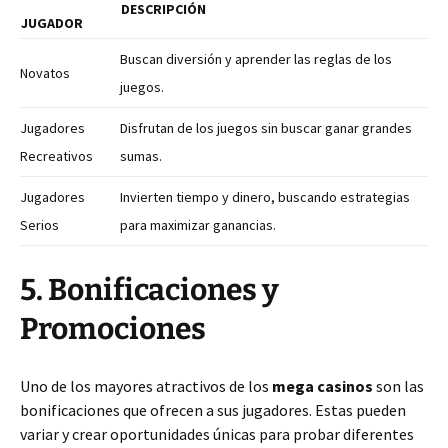
DESCRIPCIÓN
JUGADOR
Buscan diversión y aprender las reglas de los
Novatos
juegos.
Jugadores
Disfrutan de los juegos sin buscar ganar grandes
Recreativos
sumas.
Jugadores
Invierten tiempo y dinero, buscando estrategias
Serios
para maximizar ganancias.
5. Bonificaciones y
Promociones
Uno de los mayores atractivos de los
mega casinos
son las
bonificaciones que ofrecen a sus jugadores. Estas pueden
variar y crear oportunidades únicas para probar diferentes