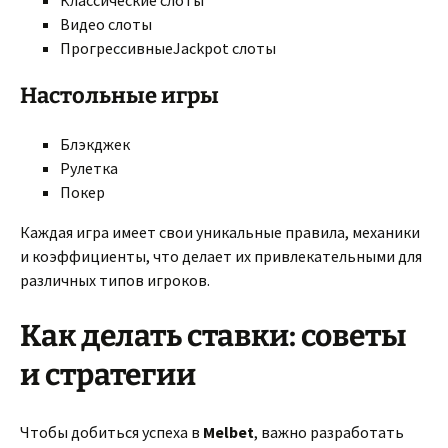
Классические слоты
Видео слоты
ПрогрессивныеJackpot слоты
Настольные игры
Блэкджек
Рулетка
Покер
Каждая игра имеет свои уникальные правила, механики
и коэффициенты, что делает их привлекательными для
различных типов игроков.
Как делать ставки: советы
и стратегии
Чтобы добиться успеха в
Melbet
, важно разработать