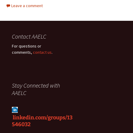
Leave a comment
Contact AAELC
For questions or
comments,
contact us
.
Stay Connected with
AAELC
linkedin.com/groups/13
546032