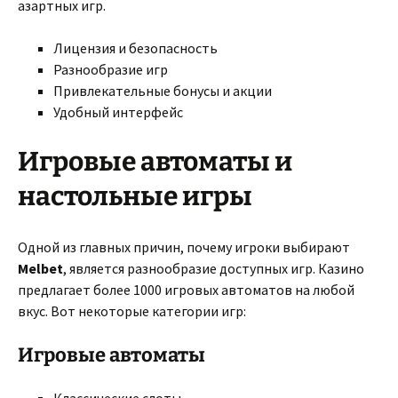
азартных игр.
Лицензия и безопасность
Разнообразие игр
Привлекательные бонусы и акции
Удобный интерфейс
Игровые автоматы и
настольные игры
Одной из главных причин, почему игроки выбирают
Melbet
, является разнообразие доступных игр. Казино
предлагает более 1000 игровых автоматов на любой
вкус. Вот некоторые категории игр:
Игровые автоматы