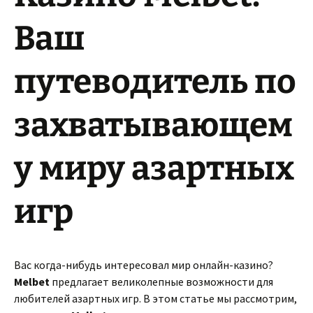
Ваш
путеводитель по
захватывающем
у миру азартных
игр
Вас когда-нибудь интересовал мир онлайн-казино?
Melbet
предлагает великолепные возможности для
любителей азартных игр. В этом статье мы рассмотрим,