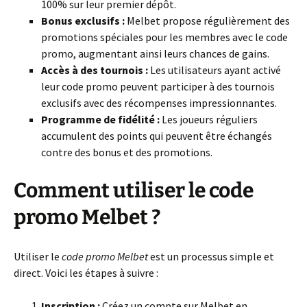
100% sur leur premier dépôt.
Bonus exclusifs :
Melbet propose régulièrement des
promotions spéciales pour les membres avec le code
promo, augmentant ainsi leurs chances de gains.
Accès à des tournois :
Les utilisateurs ayant activé
leur code promo peuvent participer à des tournois
exclusifs avec des récompenses impressionnantes.
Programme de fidélité :
Les joueurs réguliers
accumulent des points qui peuvent être échangés
contre des bonus et des promotions.
Comment utiliser le code
promo Melbet ?
Utiliser le
code promo Melbet
est un processus simple et
direct. Voici les étapes à suivre :
Inscription :
Créez un compte sur Melbet en