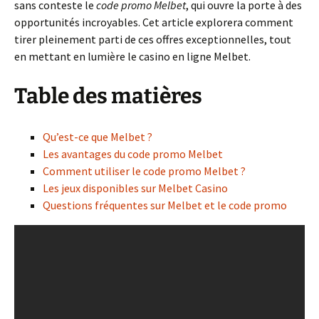
sans conteste le
code promo Melbet
, qui ouvre la porte à des
opportunités incroyables. Cet article explorera comment
tirer pleinement parti de ces offres exceptionnelles, tout
en mettant en lumière le casino en ligne Melbet.
Table des matières
Qu’est-ce que Melbet ?
Les avantages du code promo Melbet
Comment utiliser le code promo Melbet ?
Les jeux disponibles sur Melbet Casino
Questions fréquentes sur Melbet et le code promo