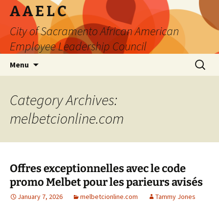
Skip
A A E L C
to
City of Sacramento African American
content
Employee Leadership Council
Search
Menu
for:
Category Archives:
melbetcionline.com
Offres exceptionnelles avec le code
promo Melbet pour les parieurs avisés
January 7, 2026
melbetcionline.com
Tammy Jones