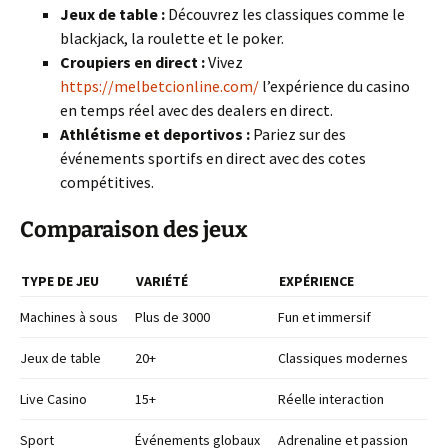
Jeux de table :
Découvrez les classiques comme le
blackjack, la roulette et le poker.
Croupiers en direct :
Vivez
https://melbetcionline.com/
l’expérience du casino
en temps réel avec des dealers en direct.
Athlétisme et deportivos :
Pariez sur des
événements sportifs en direct avec des cotes
compétitives.
Comparaison des jeux
TYPE DE JEU
VARIÉTÉ
EXPÉRIENCE
Machines à sous
Plus de 3000
Fun et immersif
Jeux de table
20+
Classiques modernes
Live Casino
15+
Réelle interaction
Sport
Événements globaux
Adrenaline et passion