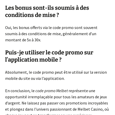
Les bonus sont-ils soumis à des
conditions de mise ?
Oui, les bonus offerts via le code promo sont souvent
soumis à des conditions de mise, généralement d’un
montant de 5x à 30x.
Puis-je utiliser le code promo sur
l’application mobile ?
Absolument, le code promo peut être utilisé sur la version
mobile du site ou via l’application.
En conclusion, le
code promo Melbet
représente une
opportunité irremplaçable pour tous les amateurs de jeux
d’argent. Ne laissez pas passer ces promotions incroyables
et plongez dans l’univers passionnant de Melbet Casino, où