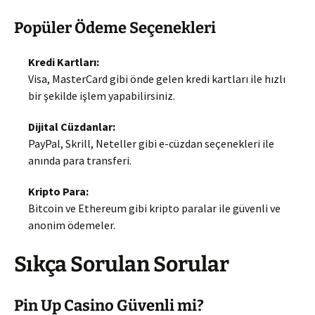
Popüler Ödeme Seçenekleri
Kredi Kartları:
Visa, MasterCard gibi önde gelen kredi kartları ile hızlı
bir şekilde işlem yapabilirsiniz.
Dijital Cüzdanlar:
PayPal, Skrill, Neteller gibi e-cüzdan seçenekleri ile
anında para transferi.
Kripto Para:
Bitcoin ve Ethereum gibi kripto paralar ile güvenli ve
anonim ödemeler.
Sıkça Sorulan Sorular
Pin Up Casino Güvenli mi?