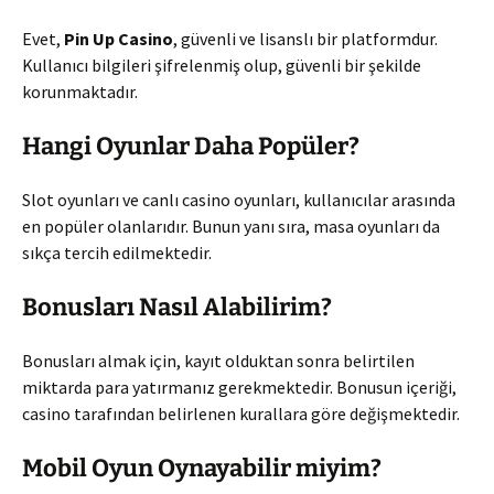
Evet,
Pin Up Casino
, güvenli ve lisanslı bir platformdur.
Kullanıcı bilgileri şifrelenmiş olup, güvenli bir şekilde
korunmaktadır.
Hangi Oyunlar Daha Popüler?
Slot oyunları ve canlı casino oyunları, kullanıcılar arasında
en popüler olanlarıdır. Bunun yanı sıra, masa oyunları da
sıkça tercih edilmektedir.
Bonusları Nasıl Alabilirim?
Bonusları almak için, kayıt olduktan sonra belirtilen
miktarda para yatırmanız gerekmektedir. Bonusun içeriği,
casino tarafından belirlenen kurallara göre değişmektedir.
Mobil Oyun Oynayabilir miyim?