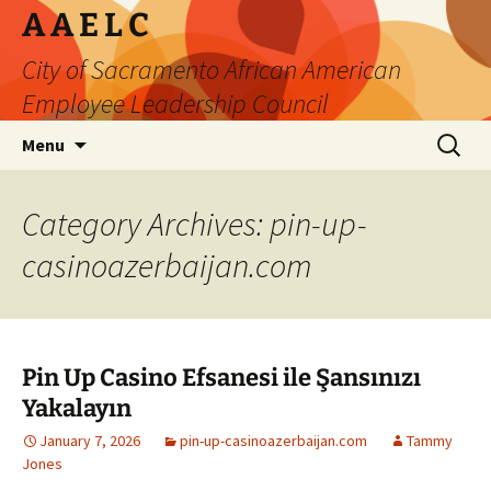
Skip
A A E L C
to
City of Sacramento African American
content
Employee Leadership Council
Search
Menu
for:
Category Archives: pin-up-
casinoazerbaijan.com
Pin Up Casino Efsanesi ile Şansınızı
Yakalayın
January 7, 2026
pin-up-casinoazerbaijan.com
Tammy
Jones