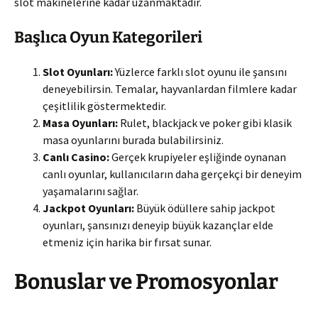
slot makinelerine kadar uzanmaktadır.
Başlıca Oyun Kategorileri
Slot Oyunları:
Yüzlerce farklı slot oyunu ile şansını
deneyebilirsin. Temalar, hayvanlardan filmlere kadar
çeşitlilik göstermektedir.
Masa Oyunları:
Rulet, blackjack ve poker gibi klasik
masa oyunlarını burada bulabilirsiniz.
Canlı Casino:
Gerçek krupiyeler eşliğinde oynanan
canlı oyunlar, kullanıcıların daha gerçekçi bir deneyim
yaşamalarını sağlar.
Jackpot Oyunları:
Büyük ödüllere sahip jackpot
oyunları, şansınızı deneyip büyük kazançlar elde
etmeniz için harika bir fırsat sunar.
Bonuslar ve Promosyonlar