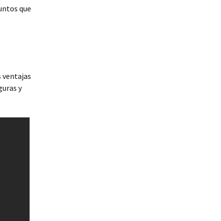
untos que
s ventajas
guras y