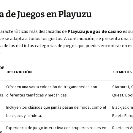
a de Juegos en Playuzu
características más destacadas de
Playuzu juegos de casino
es su
ue se adapta a todos los gustos. A continuación, se presenta una t
 de las distintas categorías de juegos que puedes encontrar en es
:
DE
DESCRIPCIÓN
EJEMPLOS
Ofrecen una vasta colección de tragamonedas con
Starburst, 
as
diferentes temáticas y mecánicas.
Quest, Boo
Incluyen los clásicos que jamás pasan de moda, como el
Blackjack m
blackjack y la ruleta.
Ruleta Eur
Experiencia de juego interactiva con crupieres reales en
Ruleta en V
vo