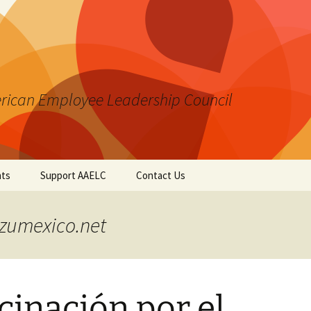
erican Employee Leadership Council
nts
Support AAELC
Contact Us
uzumexico.net
cinación por el