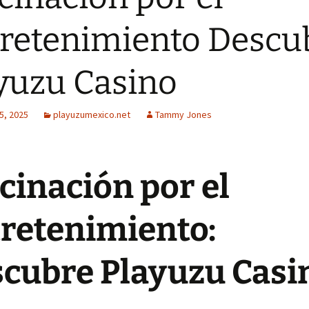
retenimiento Descu
yuzu Casino
5, 2025
playuzumexico.net
Tammy Jones
cinación por el
retenimiento:
cubre Playuzu Casi