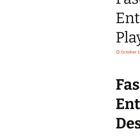
Ent
Pla
October 2
Fas
Ent
Des