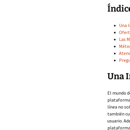
Índic
Una I
Ofert
Las M
Métod
Atenc
Pregu
Una I
El mundo d
plataforma
línea no so
también cue
usuario. Ad
plataforma,