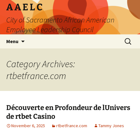
Skip
A A E L C
to
City of Sacramento African American
content
Employee Leadership Council
Search
Menu
for:
Category Archives:
rtbetfrance.com
Découverte en Profondeur de lUnivers
de rtbet Casino
November 6, 2025
rtbetfrance.com
Tammy Jones