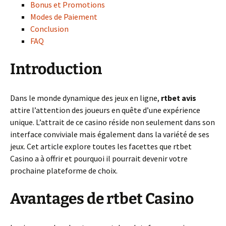
Bonus et Promotions
Modes de Paiement
Conclusion
FAQ
Introduction
Dans le monde dynamique des jeux en ligne,
rtbet avis
attire l’attention des joueurs en quête d’une expérience
unique. L’attrait de ce casino réside non seulement dans son
interface conviviale mais également dans la variété de ses
jeux. Cet article explore toutes les facettes que rtbet
Casino a à offrir et pourquoi il pourrait devenir votre
prochaine plateforme de choix.
Avantages de rtbet Casino