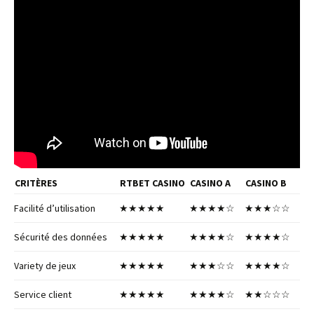
CRITÈRES
RTBET CASINO
CASINO A
CASINO B
Facilité d’utilisation
★★★★★
★★★★☆
★★★☆☆
Sécurité des données
★★★★★
★★★★☆
★★★★☆
Variety de jeux
★★★★★
★★★☆☆
★★★★☆
Service client
★★★★★
★★★★☆
★★☆☆☆