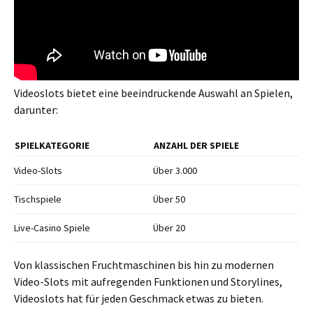
Videoslots bietet eine beeindruckende Auswahl an Spielen,
darunter:
SPIELKATEGORIE
ANZAHL DER SPIELE
Video-Slots
Über 3.000
Tischspiele
Über 50
Live-Casino Spiele
Über 20
Von klassischen Fruchtmaschinen bis hin zu modernen
Video-Slots mit aufregenden Funktionen und Storylines,
Videoslots hat für jeden Geschmack etwas zu bieten.