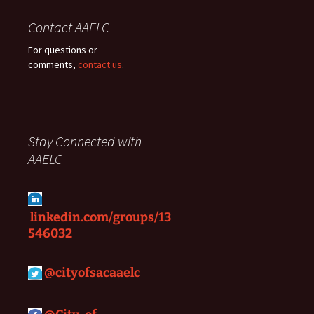
Contact AAELC
For questions or
comments,
contact us
.
Stay Connected with
AAELC
linkedin.com/groups/13
546032
@
cityofsacaaelc