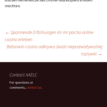
und den Nervenkitzel des Online-Glücksspiels erleben
möchten.
Post
←
Spannende Erfahrungen im mr pacho online
casino erleben
Betonwin casino odkrywa świat nieprzewidywalnej
navigation
rozrywki
→
Contact AAELC
For questions or
comments,
contact us
.