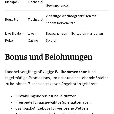
Blackjack
Tischspiel
Gewinnchancen
Vielfältige Wettmöglichkeiten mit
Roulette
Tischspiel
hohem Nervenkitzel
Live-Dealer-
Live-
Begegnungen in Echtzeit mit anderen
Poker
Casino
Spielern
Bonus und Belohnungen
Fanobet vergibt großzügige
Willkommensboni
und
regelmäßige Promotions, um neue und bestehende Spieler
zu belohnen. Zu den attraktiven Angeboten gehören:
Einzahlungsbonus für neue Nutzer
Freispiele für ausgewählte Spielautomaten
Cashback-Angebote für verlorene Wetten