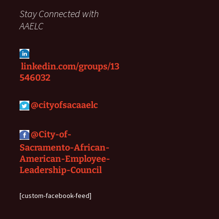
Stay Connected with
AAELC
linkedin.com/groups/13
546032
@
cityofsacaaelc
@City-of-
Sacramento-African-
American-Employee-
Leadership-Council
[custom-facebook-feed]