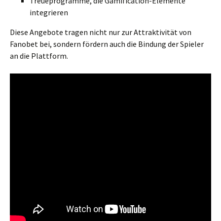
Treueprogramme, die Gamification-Elemente
integrieren
Diese Angebote tragen nicht nur zur Attraktivität von
Fanobet bei, sondern fördern auch die Bindung der Spieler
an die Plattform.