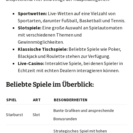
Sportwetten:
Live-Wetten auf eine Vielzahl von
Sportarten, darunter Fußball, Basketball und Tennis.
Slotspiele:
Eine große Auswahl an Spielautomaten
mit verschiedenen Themen und
Gewinnmöglichkeiten.
Klassische Tischspiele:
Beliebte Spiele wie Poker,
Blackjack und Roulette stehen zur Verfügung.
Live-Casino:
Interaktive Spiele, bei denen Spieler in
Echtzeit mit echten Dealern interagieren können.
Beliebte Spiele im Überblick:
SPIEL
ART
BESONDERHEITEN
Bunte Grafiken und ansprechende
Starburst
Slot
Bonusrunden
Strategisches Spiel mit hohen