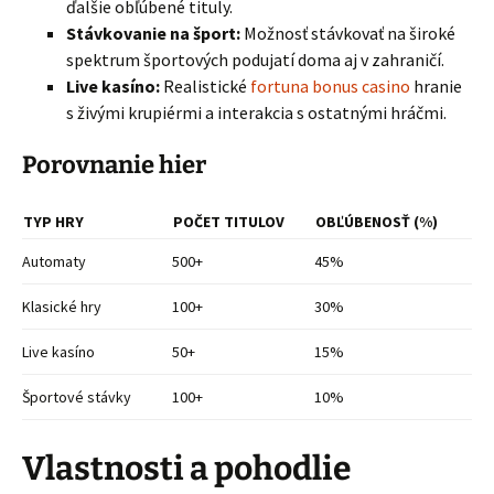
ďalšie obľúbené tituly.
Stávkovanie na šport:
Možnosť stávkovať na široké
spektrum športových podujatí doma aj v zahraničí.
Live kasíno:
Realistické
fortuna bonus casino
hranie
s živými krupiérmi a interakcia s ostatnými hráčmi.
Porovnanie hier
TYP HRY
POČET TITULOV
OBĽÚBENOSŤ (%)
Automaty
500+
45%
Klasické hry
100+
30%
Live kasíno
50+
15%
Športové stávky
100+
10%
Vlastnosti a pohodlie