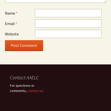
Name
*
Email
*
Website
Contact AAELC
For questions or
comments,
contact us
.