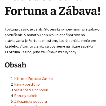
Fortuna a Zábava!
Fortuna Casino je v srdci Slovenska synonymom pre zábavu
a vzrušenie. S bohatou ponukou hier a športového
stávkovania je Fortuna miestom, ktoré ponúka niečo pre
každého. V tomto článku sa pozrieme na rôzne aspekty
>Fortuna Casino, jeho zaujímavosti a výhody.
Obsah
Historie Fortuna Casino
Herný portfólio
Vlastnosti a pohodlie
Bonusy a akcie
Zákaznícka podpora