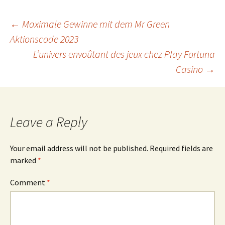
Post
←
Maximale Gewinne mit dem Mr Green
Aktionscode 2023
L’univers envoûtant des jeux chez Play Fortuna
navigation
Casino
→
Leave a Reply
Your email address will not be published.
Required fields are
marked
*
Comment
*