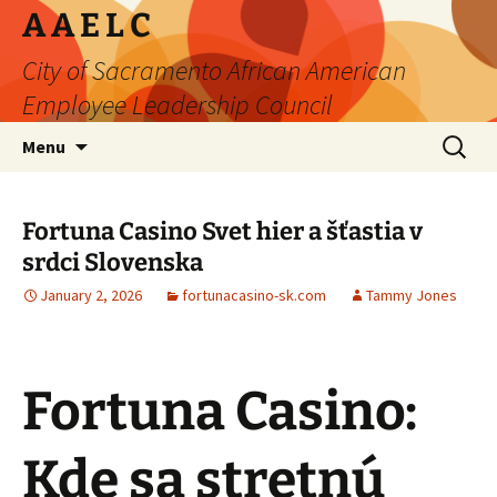
Skip
A A E L C
to
City of Sacramento African American
content
Employee Leadership Council
Search
Menu
for:
Fortuna Casino Svet hier a šťastia v
srdci Slovenska
January 2, 2026
fortunacasino-sk.com
Tammy Jones
Fortuna Casino:
Kde sa stretnú