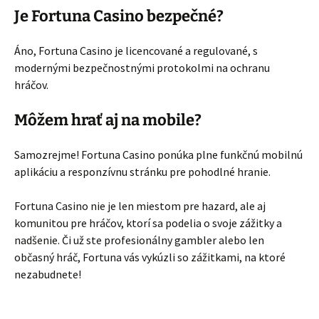
Je Fortuna Casino bezpečné?
Áno, Fortuna Casino je licencované a regulované, s
modernými bezpečnostnými protokolmi na ochranu
hráčov.
Môžem hrať aj na mobile?
Samozrejme! Fortuna Casino ponúka plne funkčnú mobilnú
aplikáciu a responzívnu stránku pre pohodlné hranie.
Fortuna Casino nie je len miestom pre hazard, ale aj
komunitou pre hráčov, ktorí sa podelia o svoje zážitky a
nadšenie. Či už ste profesionálny gambler alebo len
občasný hráč, Fortuna vás vykúzli so zážitkami, na ktoré
nezabudnete!