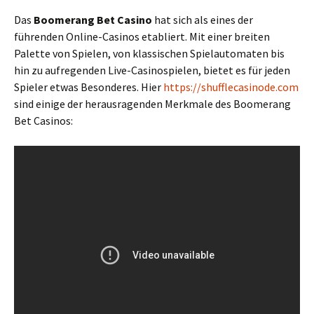
Das
Boomerang Bet Casino
hat sich als eines der
führenden Online-Casinos etabliert. Mit einer breiten
Palette von Spielen, von klassischen Spielautomaten bis
hin zu aufregenden Live-Casinospielen, bietet es für jeden
Spieler etwas Besonderes. Hier
https://shufflecasinode.com
sind einige der herausragenden Merkmale des Boomerang
Bet Casinos: