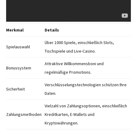
Merkmal
Details
Über 1000 Spiele, einschließlich Slots,
Spielauswahl
Tischspiele und Live-Casino.
Attraktive Willkommensboni und
Bonussystem
regelmäßige Promotions.
Verschlüsselungstechnologien schützen Ihre
Sicherheit
Daten.
Vielzahl von Zahlungsoptionen, einschließlich
Zahlungsmethoden
Kreditkarten, E-Wallets und
Kryptowährungen.