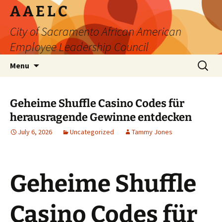
Skip
A A E L C
to
City of Sacramento African American
content
Employee Leadership Council
Search
Menu
for:
Geheime Shuffle Casino Codes für
herausragende Gewinne entdecken
July 6, 2026
Uncategorized
Tammy Jones
Geheime Shuffle
Casino Codes für