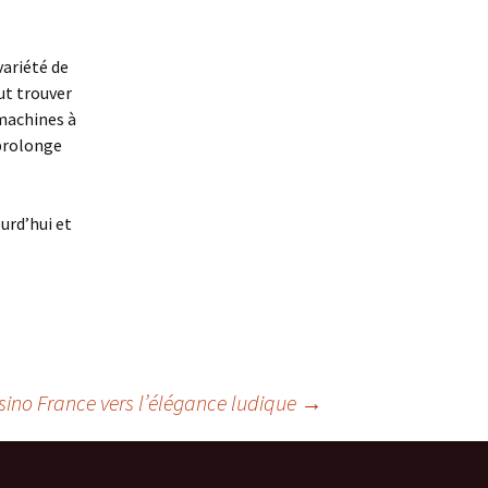
variété de
ut trouver
 machines à
 prolonge
urd’hui et
sino France vers l’élégance ludique
→