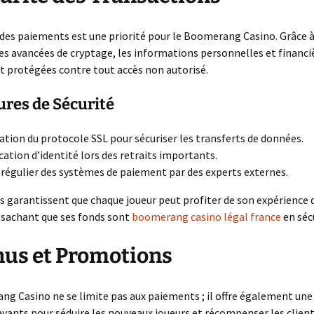
 des paiements est une priorité pour le Boomerang Casino. Grâce à
s avancées de cryptage, les informations personnelles et financi
t protégées contre tout accès non autorisé.
ures de Sécurité
sation du protocole SSL pour sécuriser les transferts de données.
ication d’identité lors des retraits importants.
 régulier des systèmes de paiement par des experts externes.
 garantissent que chaque joueur peut profiter de son expérience d
 sachant que ses fonds sont
boomerang casino légal france
en séc
nus et Promotions
ng Casino ne se limite pas aux paiements ; il offre également u
yants pour séduire les nouveaux joueurs et récompenser les clients