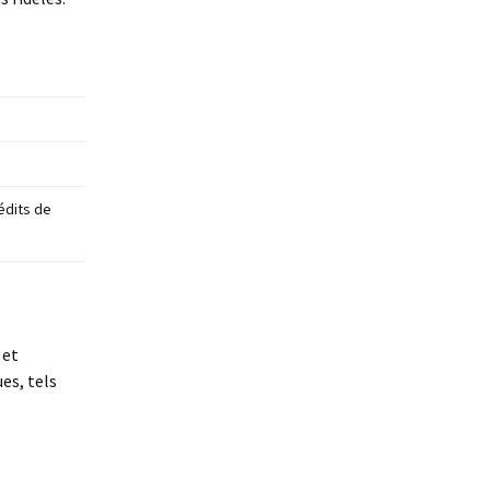
édits de
 et
es, tels