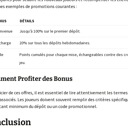
ues exemples de promotions courantes :
NUS
DÉTAILS
envenue
Jusqu’à 100% sur le premier dépôt.
charge
20% sur tous les dépôts hebdomadaires.
de
Points cumulés pour chaque mise, échangeables contre des cr
jeu.
ment Profiter des Bonus
cier de ces offres, il est essentiel de lire attentivement les termes
associés. Les joueurs doivent souvent remplir des critères spécifiqu
tant minimum du dépôt ou un code promotionnel.
nclusion