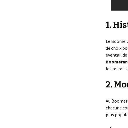
1. Hi
Le Boomera
de choix po
éventail de 
Boomeran
les retraits
2. Mo
Au Boomeran
chacune con
plus popula