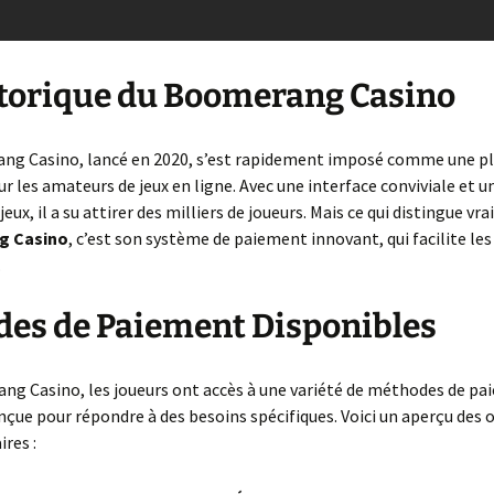
storique du Boomerang Casino
ng Casino, lancé en 2020, s’est rapidement imposé comme une p
ur les amateurs de jeux en ligne. Avec une interface conviviale et u
jeux, il a su attirer des milliers de joueurs. Mais ce qui distingue v
g Casino
, c’est son système de paiement innovant, qui facilite le
.
des de Paiement Disponibles
g Casino, les joueurs ont accès à une variété de méthodes de pa
çue pour répondre à des besoins spécifiques. Voici un aperçu des 
ires :