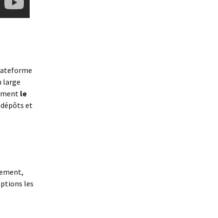
lateforme
n large
raiment
le
s dépôts et
iement,
options les