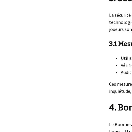
La sécurité
technologie
joueurs son
3.1 Mes
Utili
Vérif
Audit
Ces mesures
inquiétude,
4. Bo
Le Boomera
bonus attra