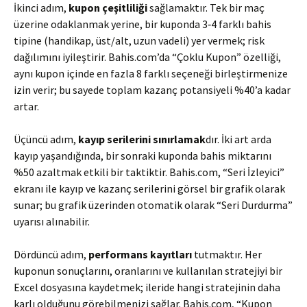
İkinci adım,
kupon çeşitliliği
sağlamaktır. Tek bir maç
üzerine odaklanmak yerine, bir kuponda 3‑4 farklı bahis
tipine (handikap, üst/alt, uzun vadeli) yer vermek; risk
dağılımını iyileştirir. Bahis.com’da “Çoklu Kupon” özelliği,
aynı kupon içinde en fazla 8 farklı seçeneği birleştirmenize
izin verir; bu sayede toplam kazanç potansiyeli %40’a kadar
artar.
Üçüncü adım,
kayıp serilerini sınırlamak
dır. İki art arda
kayıp yaşandığında, bir sonraki kuponda bahis miktarını
%50 azaltmak etkili bir taktiktir. Bahis.com, “Seri İzleyici”
ekranı ile kayıp ve kazanç serilerini görsel bir grafik olarak
sunar; bu grafik üzerinden otomatik olarak “Seri Durdurma”
uyarısı alınabilir.
Dördüncü adım,
performans kayıtları
tutmaktır. Her
kuponun sonuçlarını, oranlarını ve kullanılan stratejiyi bir
Excel dosyasına kaydetmek; ileride hangi stratejinin daha
karlı olduğunu görebilmenizi sağlar. Bahis.com, “Kupon