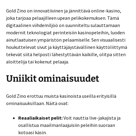
Gold Zino on innovatiivinen ja jännittävä online-kasino,
joka tarjoaa pelaajilleen upean pelikokemuksen. Tämä
digitaalinen viihdemiljöö on suunniteltu sulauttamaan
modernit teknologiat perinteisiin kasinopeleihin, luoden
ainutlaatuisen ympäristön pelaamiselle. Sen visuaalisesti
houkuttelevat sivut ja käyttäjäystävällinen käyttöliittymä
tekevät siitä helposti lähestyttävän kaikille, olitpa sitten
aloittelija tai kokenut pelaaja.
Uniikit ominaisuudet
Gold Zino erottuu muista kasinoista useilla erityisillä
ominaisuuksillaan. Näitä ovat:
Reaaliaikaiset pelit:
Voit nauttia live-jakajista ja
osallistua maailmanlaajuisiin peleihin suoraan
kotoasi käsin.