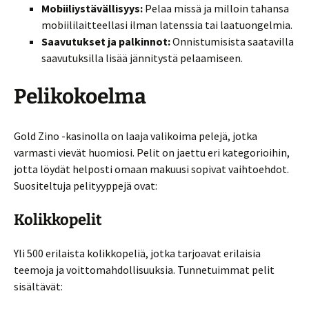
Mobiiliystävällisyys:
Pelaa missä ja milloin tahansa
mobiililaitteellasi ilman latenssia tai laatuongelmia.
Saavutukset ja palkinnot:
Onnistumisista saatavilla
saavutuksilla lisää jännitystä pelaamiseen.
Pelikokoelma
Gold Zino -kasinolla on laaja valikoima pelejä, jotka
varmasti vievät huomiosi. Pelit on jaettu eri kategorioihin,
jotta löydät helposti omaan makuusi sopivat vaihtoehdot.
Suositeltuja pelityyppejä ovat:
Kolikkopelit
Yli 500 erilaista kolikkopeliä, jotka tarjoavat erilaisia
teemoja ja voittomahdollisuuksia. Tunnetuimmat pelit
sisältävät: