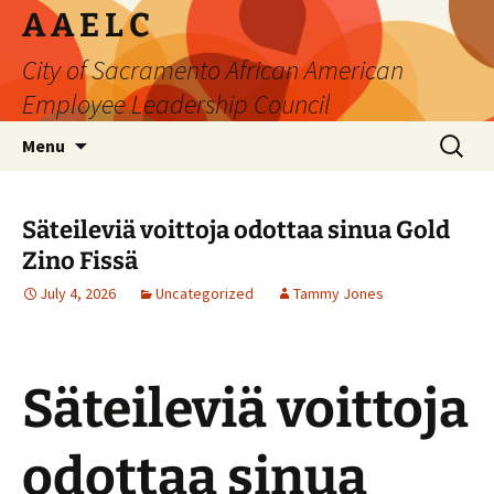
Skip
A A E L C
to
City of Sacramento African American
content
Employee Leadership Council
Search
Menu
for:
Säteileviä voittoja odottaa sinua Gold
Zino Fissä
July 4, 2026
Uncategorized
Tammy Jones
Säteileviä voittoja
odottaa sinua