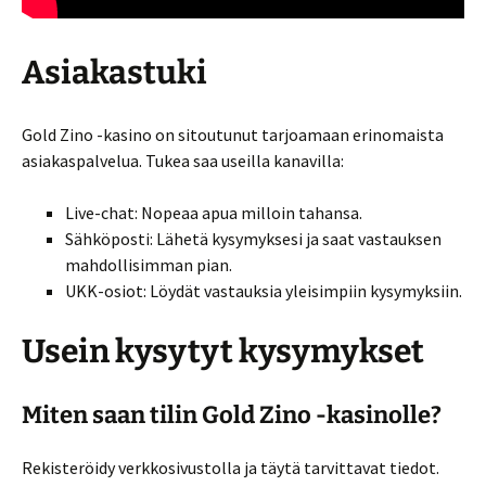
Asiakastuki
Gold Zino -kasino on sitoutunut tarjoamaan erinomaista
asiakaspalvelua. Tukea saa useilla kanavilla:
Live-chat: Nopeaa apua milloin tahansa.
Sähköposti: Lähetä kysymyksesi ja saat vastauksen
mahdollisimman pian.
UKK-osiot: Löydät vastauksia yleisimpiin kysymyksiin.
Usein kysytyt kysymykset
Miten saan tilin Gold Zino -kasinolle?
Rekisteröidy verkkosivustolla ja täytä tarvittavat tiedot.