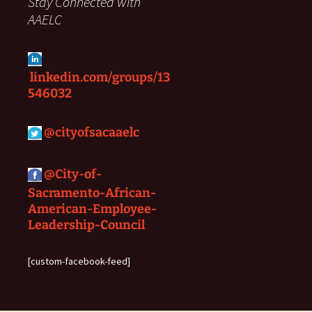
Stay Connected with
AAELC
linkedin.com/groups/13
546032
@
cityofsacaaelc
@City-of-
Sacramento-African-
American-Employee-
Leadership-Council
[custom-facebook-feed]