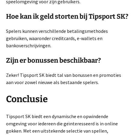
speelomgeving voor zijn gebruikers.
Hoe kan ik geld storten bij Tipsport SK?
Spelers kunnen verschillende betalingsmethodes
gebruiken, waaronder creditcards, e-wallets en
bankoverschrijvingen.
Zijn er bonussen beschikbaar?
Zeker! Tipsport SK biedt tal van bonussen en promoties
aan voor zowel nieuwe als bestaande spelers.
Conclusie
Tipsport SK biedt een dynamische en opwindende
omgeving voor iedereen die geïnteresseerd is in online
gokken. Met een uitstekende selectie van spellen,