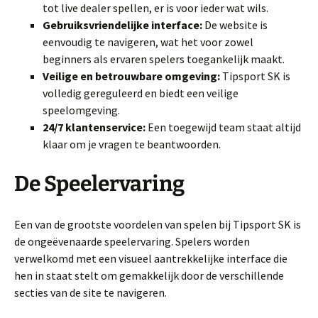
tot live dealer spellen, er is voor ieder wat wils.
Gebruiksvriendelijke interface:
De website is
eenvoudig te navigeren, wat het voor zowel
beginners als ervaren spelers toegankelijk maakt.
Veilige en betrouwbare omgeving:
Tipsport SK is
volledig gereguleerd en biedt een veilige
speelomgeving.
24/7 klantenservice:
Een toegewijd team staat altijd
klaar om je vragen te beantwoorden.
De Speelervaring
Een van de grootste voordelen van spelen bij Tipsport SK is
de ongeëvenaarde speelervaring. Spelers worden
verwelkomd met een visueel aantrekkelijke interface die
hen in staat stelt om gemakkelijk door de verschillende
secties van de site te navigeren.