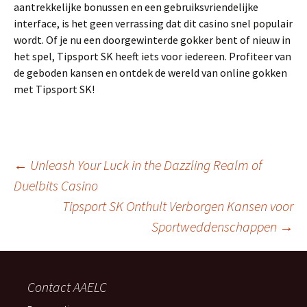
aantrekkelijke bonussen en een gebruiksvriendelijke
interface, is het geen verrassing dat dit casino snel populair
wordt. Of je nu een doorgewinterde gokker bent of nieuw in
het spel, Tipsport SK heeft iets voor iedereen. Profiteer van
de geboden kansen en ontdek de wereld van online gokken
met Tipsport SK!
Post
←
Unleash Your Luck in the Dazzling Realm of
Duelbits Casino
Tipsport SK Onthult Verborgen Kansen voor
navigation
Sportweddenschappen
→
Contact AAELC