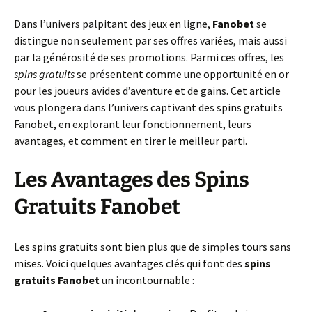
Dans l’univers palpitant des jeux en ligne,
Fanobet
se
distingue non seulement par ses offres variées, mais aussi
par la générosité de ses promotions. Parmi ces offres, les
spins gratuits
se présentent comme une opportunité en or
pour les joueurs avides d’aventure et de gains. Cet article
vous plongera dans l’univers captivant des spins gratuits
Fanobet, en explorant leur fonctionnement, leurs
avantages, et comment en tirer le meilleur parti.
Les Avantages des Spins
Gratuits Fanobet
Les spins gratuits sont bien plus que de simples tours sans
mises. Voici quelques avantages clés qui font des
spins
gratuits Fanobet
un incontournable :