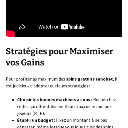
Stratégies pour Maximiser
vos Gains
Pour profiter au maximum des
spins gratuits Fanobet
, il
est judicieux d’adopter quelques stratégies :
Choisir les bonnes machines à sous :
Recherchez
celles qui offrent les meilleurs taux de retour aux
joueurs (RTP).
Établir un budget :
Fixez un montant à ne pas
dépasser, même lorsque vous jouez avec des spins