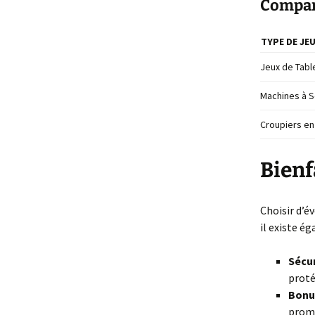
Compara
TYPE DE JE
Jeux de Tabl
Machines à 
Croupiers en
Bienf
Choisir d’é
il existe é
Sécur
proté
Bonu
promo