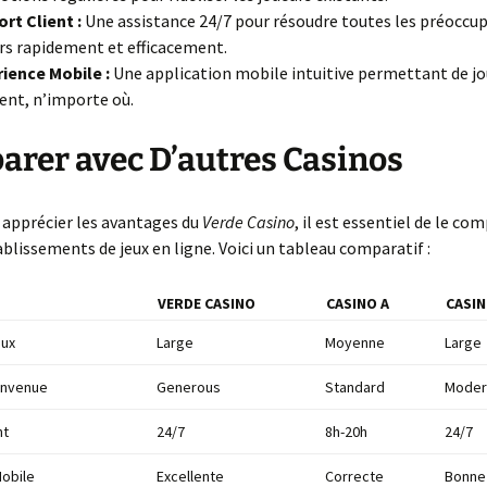
rt Client :
Une assistance 24/7 pour résoudre toutes les préoccu
rs rapidement et efficacement.
ience Mobile :
Une application mobile intuitive permettant de jo
nt, n’importe où.
rer avec D’autres Casinos
 apprécier les avantages du
Verde Casino
, il est essentiel de le co
ablissements de jeux en ligne. Voici un tableau comparatif :
VERDE CASINO
CASINO A
CASIN
eux
Large
Moyenne
Large
envenue
Generous
Standard
Moder
nt
24/7
8h-20h
24/7
obile
Excellente
Correcte
Bonne