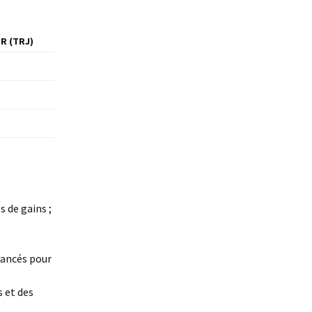
R (TRJ)
 de gains ;
vancés pour
 et des