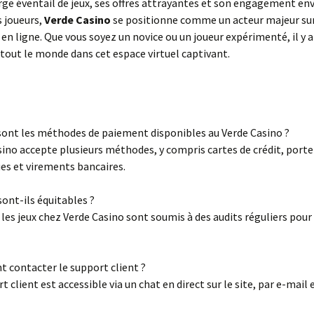
rge éventail de jeux, ses offres attrayantes et son engagement env
s joueurs,
Verde Casino
se positionne comme un acteur majeur su
 en ligne. Que vous soyez un novice ou un joueur expérimenté, il y 
tout le monde dans cet espace virtuel captivant.
sont les méthodes de paiement disponibles au Verde Casino ?
ino accepte plusieurs méthodes, y compris cartes de crédit, porte
es et virements bancaires.
sont-ils équitables ?
 les jeux chez Verde Casino sont soumis à des audits réguliers pour
contacter le support client ?
 client est accessible via un chat en direct sur le site, par e-mail 