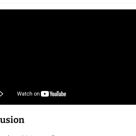
lusion