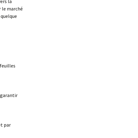
ers la
r le marché
a quelque
feuilles
 garantir
et par