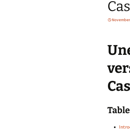
Cas
November 
Une
ver
Cas
Table
Intro