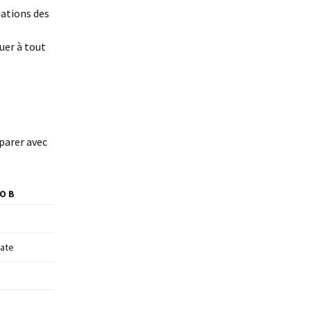
pations des
uer à tout
mparer avec
O B
ate