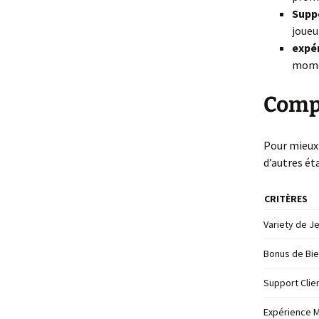
Suppo
joueu
expér
mome
Compa
Pour mieux
d’autres ét
CRITÈRES
Variety de J
Bonus de Bi
Support Clie
Expérience M