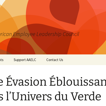
erican Employee Leadership Council
nts
Support AAELC
Contact Us
 Évasion Éblouissan
s l’Univers du Verde