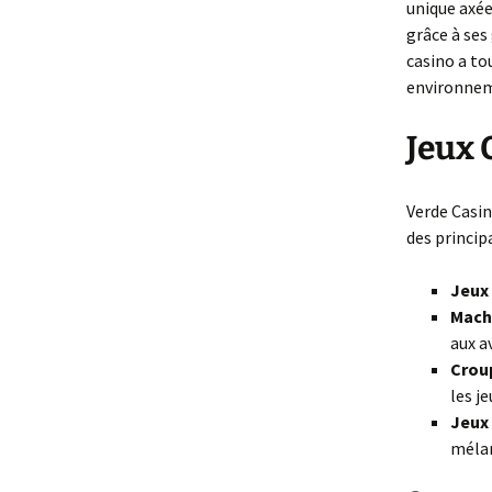
unique axée
grâce à ses 
casino a to
environneme
Jeux 
Verde Casin
des princip
Jeux 
Machi
aux a
Croup
les j
Jeux 
mélan