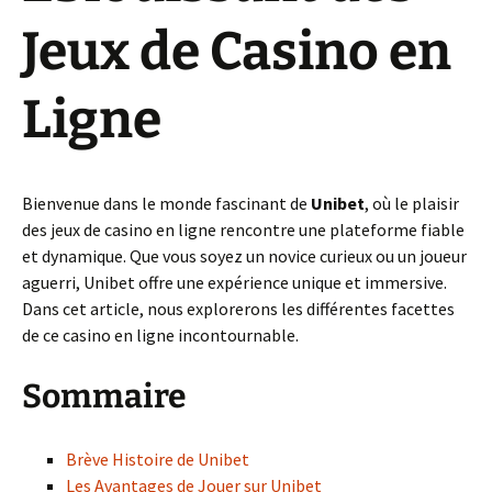
Jeux de Casino en
Ligne
Bienvenue dans le monde fascinant de
Unibet
, où le plaisir
des jeux de casino en ligne rencontre une plateforme fiable
et dynamique. Que vous soyez un novice curieux ou un joueur
aguerri, Unibet offre une expérience unique et immersive.
Dans cet article, nous explorerons les différentes facettes
de ce casino en ligne incontournable.
Sommaire
Brève Histoire de Unibet
Les Avantages de Jouer sur Unibet