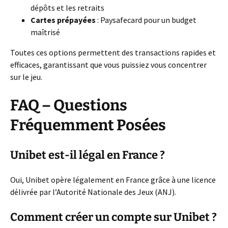
dépôts et les retraits
Cartes prépayées
: Paysafecard pour un budget
maîtrisé
Toutes ces options permettent des transactions rapides et
efficaces, garantissant que vous puissiez vous concentrer
sur le jeu.
FAQ – Questions
Fréquemment Posées
Unibet est-il légal en France ?
Oui, Unibet opère légalement en France grâce à une licence
délivrée par l’Autorité Nationale des Jeux (ANJ).
Comment créer un compte sur Unibet ?