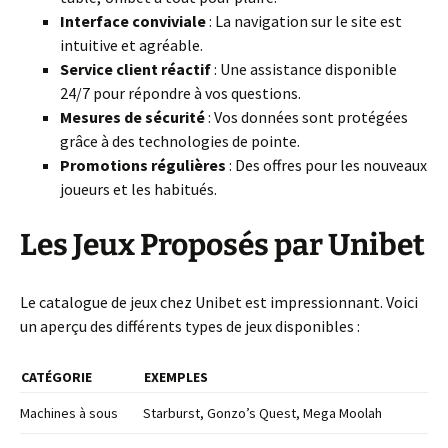
Interface conviviale
: La navigation sur le site est
intuitive et agréable.
Service client réactif
: Une assistance disponible
24/7 pour répondre à vos questions.
Mesures de sécurité
: Vos données sont protégées
grâce à des technologies de pointe.
Promotions régulières
: Des offres pour les nouveaux
joueurs et les habitués.
Les Jeux Proposés par Unibet
Le catalogue de jeux chez Unibet est impressionnant. Voici
un aperçu des différents types de jeux disponibles :
CATÉGORIE
EXEMPLES
Machines à sous
Starburst, Gonzo’s Quest, Mega Moolah