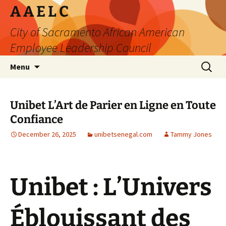
Skip
A A E L C
to
City of Sacramento African American
content
Employee Leadership Council
Search
Menu
for:
Unibet L’Art de Parier en Ligne en Toute
Confiance
December 26, 2025
unibetsenegal.com
Tammy Jones
Unibet : L’Univers
Éblouissant des