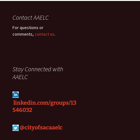
Contact AAELC
For questions or
comments,
contact us
.
Stay Connected with
AAELC
linkedin.com/groups/13
546032
@
cityofsacaaelc