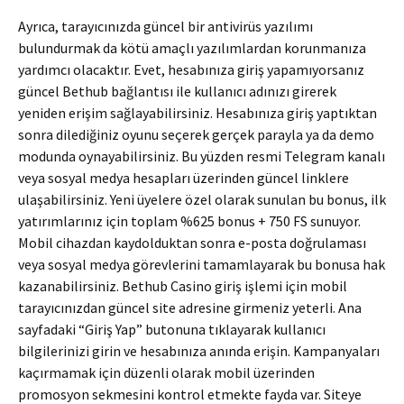
Ayrıca, tarayıcınızda güncel bir antivirüs yazılımı
bulundurmak da kötü amaçlı yazılımlardan korunmanıza
yardımcı olacaktır. Evet, hesabınıza giriş yapamıyorsanız
güncel Bethub bağlantısı ile kullanıcı adınızı girerek
yeniden erişim sağlayabilirsiniz. Hesabınıza giriş yaptıktan
sonra dilediğiniz oyunu seçerek gerçek parayla ya da demo
modunda oynayabilirsiniz. Bu yüzden resmi Telegram kanalı
veya sosyal medya hesapları üzerinden güncel linklere
ulaşabilirsiniz. Yeni üyelere özel olarak sunulan bu bonus, ilk
yatırımlarınız için toplam %625 bonus + 750 FS sunuyor.
Mobil cihazdan kaydolduktan sonra e-posta doğrulaması
veya sosyal medya görevlerini tamamlayarak bu bonusa hak
kazanabilirsiniz. Bethub Casino giriş işlemi için mobil
tarayıcınızdan güncel site adresine girmeniz yeterli. Ana
sayfadaki “Giriş Yap” butonuna tıklayarak kullanıcı
bilgilerinizi girin ve hesabınıza anında erişin. Kampanyaları
kaçırmamak için düzenli olarak mobil üzerinden
promosyon sekmesini kontrol etmekte fayda var. Siteye