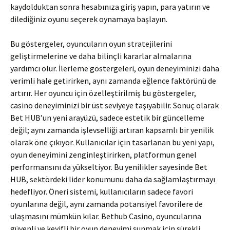
kaydolduktan sonra hesabınıza giriş yapın, para yatırın ve
dilediğiniz oyunu seçerek oynamaya başlayın.
Bu göstergeler, oyuncuların oyun stratejilerini
geliştirmelerine ve daha bilinçli kararlar almalarına
yardımcı olur. İlerleme göstergeleri, oyun deneyiminizi daha
verimli hale getirirken, aynı zamanda eğlence faktörünü de
artırır. Her oyuncu için özelleştirilmiş bu göstergeler,
casino deneyiminizi bir üst seviyeye taşıyabilir. Sonuç olarak
Bet HUB’un yeni arayüzü, sadece estetik bir güncelleme
değil; aynı zamanda işlevselliği artıran kapsamlı bir yenilik
olarak öne çıkıyor. Kullanıcılar için tasarlanan bu yeni yapı,
oyun deneyimini zenginleştirirken, platformun genel
performansını da yükseltiyor. Bu yenilikler sayesinde Bet
HUB, sektördeki lider konumunu daha da sağlamlaştırmayı
hedefliyor. Öneri sistemi, kullanıcıların sadece favori
oyunlarına değil, aynı zamanda potansiyel favorilere de
ulaşmasını mümkün kılar. Bethub Casino, oyuncularına
güvenli ve keyifli bir oyun deneyimi sunmak için sürekli