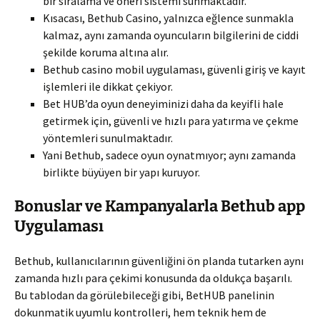
bir sıralama ve öneri sistemi sunmaktadır.
Kısacası, Bethub Casino, yalnızca eğlence sunmakla
kalmaz, aynı zamanda oyuncuların bilgilerini de ciddi
şekilde koruma altına alır.
Bethub casino mobil uygulaması, güvenli giriş ve kayıt
işlemleri ile dikkat çekiyor.
Bet HUB’da oyun deneyiminizi daha da keyifli hale
getirmek için, güvenli ve hızlı para yatırma ve çekme
yöntemleri sunulmaktadır.
Yani Bethub, sadece oyun oynatmıyor; aynı zamanda
birlikte büyüyen bir yapı kuruyor.
Bonuslar ve Kampanyalarla Bethub app
Uygulaması
Bethub, kullanıcılarının güvenliğini ön planda tutarken aynı
zamanda hızlı para çekimi konusunda da oldukça başarılı.
Bu tablodan da görülebileceği gibi, BetHUB panelinin
dokunmatik uyumlu kontrolleri, hem teknik hem de